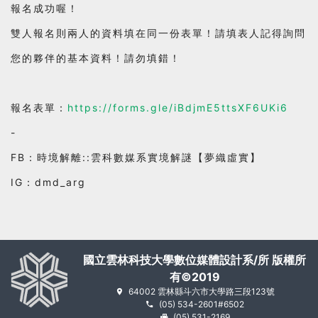
報名成功喔！
雙人報名則兩人的資料填在同一份表單！請填表人記得詢問
您的夥伴的基本資料！請勿填錯！
報名表單：
https://forms.gle/iBdjmE5ttsXF6UKi6
-
FB：時境解離::雲科數媒系實境解謎【夢織虛實】
IG：dmd_arg
國立雲林科技大學數位媒體設計系/所 版權所
有©2019
64002 雲林縣斗六市大學路三段123號
(05) 534-2601#6502
(05) 531-2169