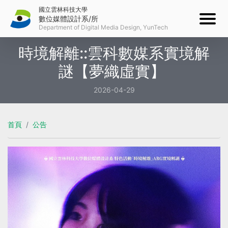
國立雲林科技大學
數位媒體設計系/所
簡介
時境解離::雲科數媒系實境解
About
公告
謎【夢織虛實】
News
成員
2026-04-29
Members
學制
Course
首頁
公告
成果
大學部
Activity
碩士班
獲獎
大學部
碩士在職專班
Awards
碩士班
下載
碩士在職專班
Download
新鮮人
研究與產學
Fresh Man