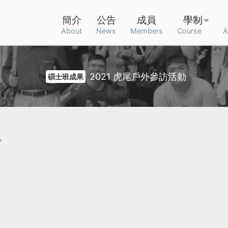
簡介
公告
成員
學制
About
News
Members
Course
A
2021 虎尾戶外參訪活動
碩士班成果
。