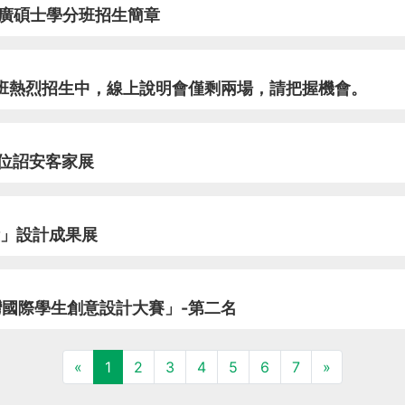
推廣碩士學分班招生簡章
班熱烈招生中，線上說明會僅剩兩場，請把握機會。
位詔安客家展
驗」設計成果展
灣國際學生創意設計大賽」-第二名
«
1
2
3
4
5
6
7
»