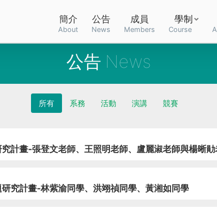
簡介
公告
成員
學制
About
News
Members
Course
A
公告
所有
系務
活動
演講
競賽
研究計畫-張登文老師、王照明老師、盧麗淑老師與楊晰勛
題研究計畫-林紫渝同學、洪翊禎同學、黃湘如同學