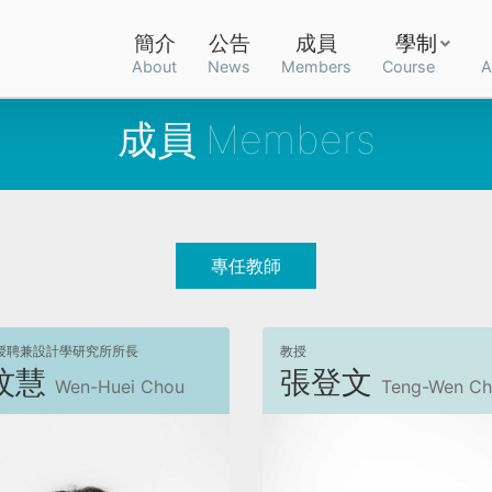
簡介
公告
成員
學制
About
News
Members
Course
A
成員
專任教師
授聘兼設計學研究所所長
教授
玟慧
張登文
Wen-Huei Chou
Teng-Wen C