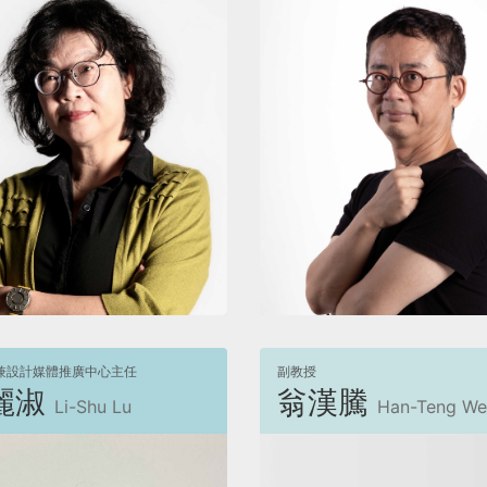
檢視
檢視
兼設計媒體推廣中心主任
副教授
麗淑
翁漢騰
Li-Shu Lu
Han-Teng W