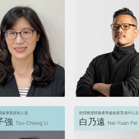
檢視
檢視
授級專業技術人員
助理教授聘兼產學處創新育成中心主
子強
白乃遠
Tzu-Chiang Li
Nai-Yuan Pai