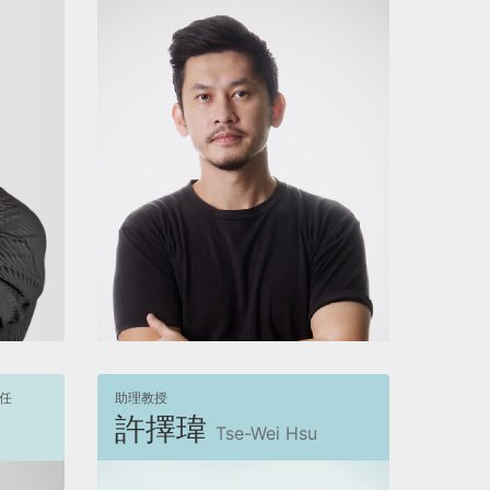
檢視
任
助理教授
許擇瑋
Tse-Wei Hsu