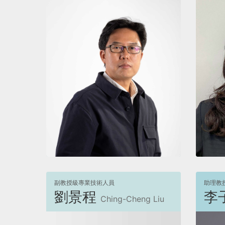
檢視
副教授級專業技術人員
助理教
劉景程
李
Ching-Cheng Liu