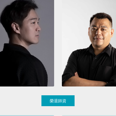
檢視
檢視
榮退師資