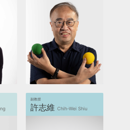
檢視
副教授
許志維
eng
Chih-Wei Shiu